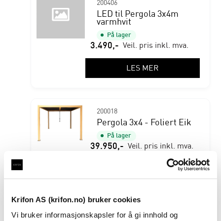
200406
LED til Pergola 3x4m
varmhvit
På lager
3.490
,-
Veil. pris inkl. mva.
LES MER
200018
Pergola 3x4 - Foliert Eik
På lager
39.950
,-
Veil. pris inkl. mva.
LES MER
Krifon AS (krifon.no) bruker cookies
200026
Vi bruker informasjonskapsler for å gi innhold og