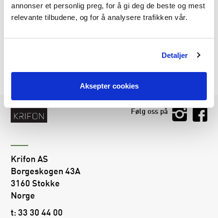
Pergola Vegg 370x218cm
annonser et personlig preg, for å gi deg de beste og mest
manuell - Foliert Eik
relevante tilbudene, og for å analysere trafikken vår.
På lager
9.990
,-
Veil. pris inkl. mva.
Detaljer
LES MER
Aksepter cookies
Følg oss på
Krifon AS
Borgeskogen 43A
3160 Stokke
Norge
t:
33 30 44 00