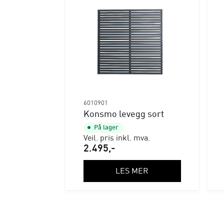
6010901
Konsmo levegg sort
På lager
Veil. pris inkl. mva.
2.495
,-
LES MER