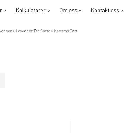
r
Kalkulatorer
Om oss
Kontakt oss
evegger
>
Levegger Tre Sorte
>
Konsmo Sort