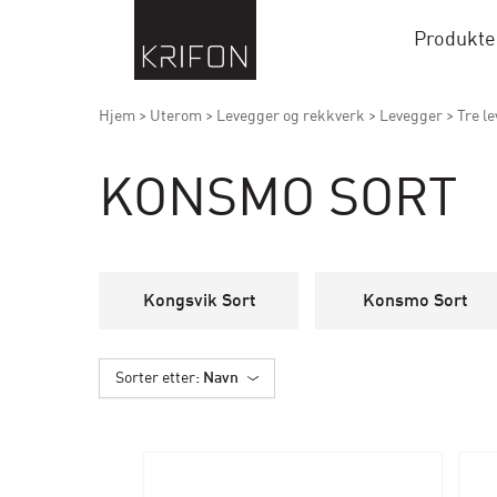
Produkte
Hjem
>
Uterom
>
Levegger og rekkverk
>
Levegger
>
Tre l
KONSMO SORT
Kongsvik Sort
Konsmo Sort
Sorter etter
: Navn