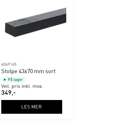
6049165
Stolpe 43x70 mm sort
På lager
Veil. pris inkl. mva.
349
,-
LES MER