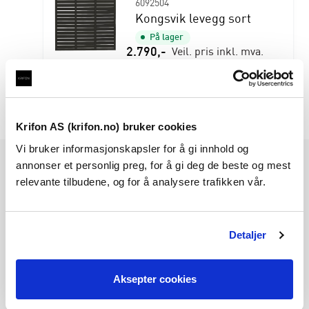
6092504
Kongsvik levegg sort
På lager
2.790
,-
Veil. pris inkl. mva.
LES MER
Krifon AS (krifon.no) bruker cookies
Vi bruker informasjonskapsler for å gi innhold og
Følg oss på
annonser et personlig preg, for å gi deg de beste og mest
relevante tilbudene, og for å analysere trafikken vår.
Krifon AS
Detaljer
Borgeskogen 43A
3160 Stokke
Aksepter cookies
Norge
t:
33 30 44 00