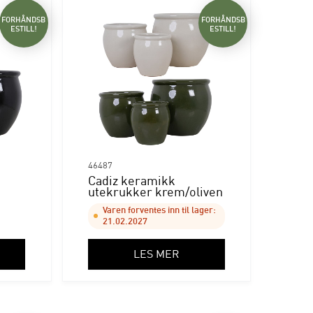
FORHÅNDSB
FORHÅNDSB
ESTILL!
ESTILL!
46487
Cadiz keramikk
utekrukker krem/oliven
Varen forventes inn til lager:
21.02.2027
LES MER