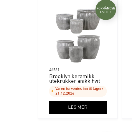
FORHÅNDSB
ESTILL!
46531
Brooklyn keramikk
utekrukker anikk hvit
Varen forventes inn til lager:
21.12.2026
LES MER