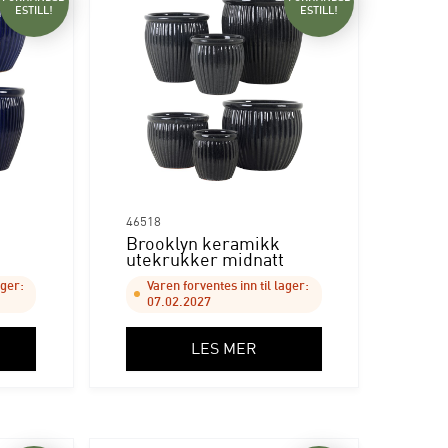
ESTILL!
ESTILL!
46518
Brooklyn keramikk
utekrukker midnatt
ager:
Varen forventes inn til lager:
07.02.2027
LES MER