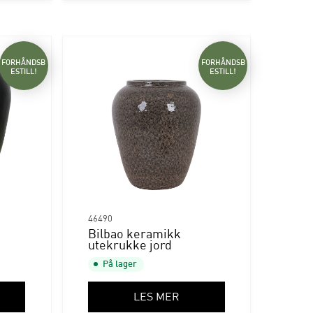
FORHÅNDSB
FORHÅNDSB
ESTILL!
ESTILL!
46490
Bilbao keramikk
utekrukke jord
På lager
LES MER