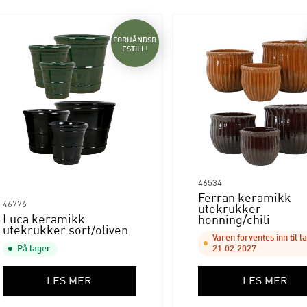
FORHÅNDSB
ESTILL!
46534
Ferran keramikk
46776
utekrukker
Luca keramikk
honning/chili
utekrukker sort/oliven
Varen forventes inn til l
På lager
21.02.2027
LES MER
LES MER