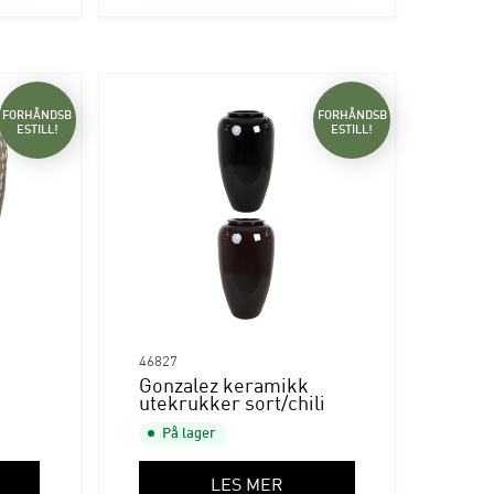
FORHÅNDSB
FORHÅNDSB
ESTILL!
ESTILL!
46827
Gonzalez keramikk
utekrukker sort/chili
På lager
LES MER