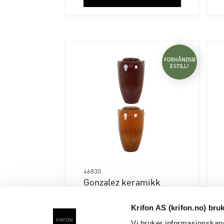
FORHÅNDSB
ESTILL!
46830
Gonzalez keramikk
utekrukker
honning/pepper
Krifon AS (krifon.no) bru
På lager
Vi bruker informasjonskaps