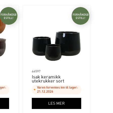
FORHÅNDSB
FORHÅNDSB
ESTILL!
ESTILL!
46597
Isak keramikk
utekrukker sort
ager:
Varen forventes inn til lager:
21.12.2026
LES MER