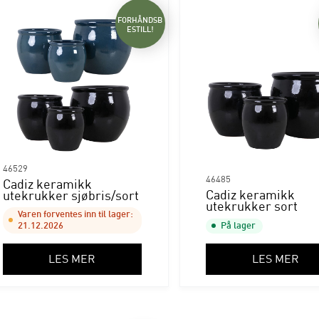
FORHÅNDSB
ESTILL!
46529
46485
Cadiz keramikk
Cadiz keramikk
utekrukker sjøbris/sort
utekrukker sort
Varen forventes inn til lager:
21.12.2026
På lager
LES MER
LES MER