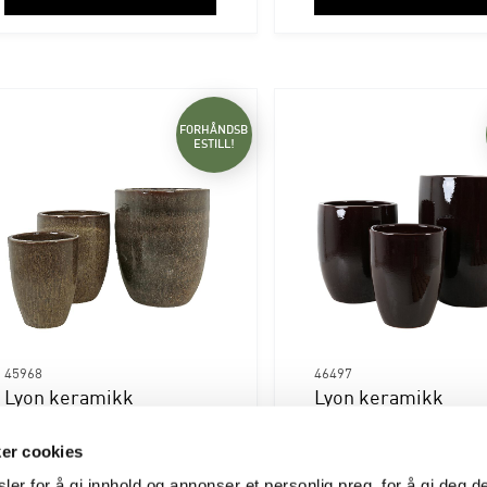
FORHÅNDSB
ESTILL!
45968
46497
Lyon keramikk
Lyon keramikk
utekrukke jord
utekrukker chili
Varen forventes inn til lager:
Varen forventes inn til l
ker cookies
28.10.2026
07.02.2027
ler for å gi innhold og annonser et personlig preg, for å gi deg 