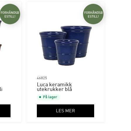
FORHÅNDSB
FORHÅNDSB
ESTILL!
ESTILL!
46825
Luca keramikk
li
utekrukker blå
På lager
LES MER