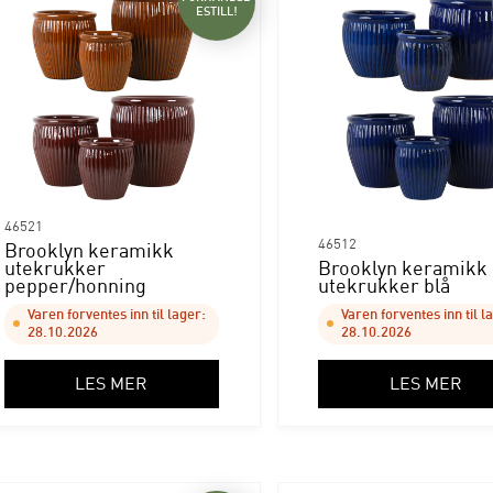
ESTILL!
46521
46512
Brooklyn keramikk
utekrukker
Brooklyn keramikk
pepper/honning
utekrukker blå
Varen forventes inn til lager:
Varen forventes inn til l
28.10.2026
28.10.2026
LES MER
LES MER