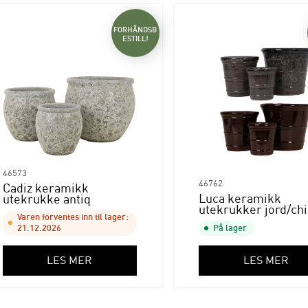
FORHÅNDSB
ESTILL!
46573
46762
Cadiz keramikk
Luca keramikk
utekrukke antiq
utekrukker jord/chi
Varen forventes inn til lager:
21.12.2026
På lager
LES MER
LES MER