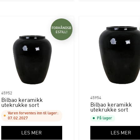
FORHÅNDSB
ESTILL!
45952
45954
Bilbao keramikk
Bilbao keramikk
utekrukke sort
utekrukke sort
Varen forventes inn til lager:
07.02.2027
På lager
LES MER
LES MER