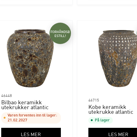
FORHÅNDSB
ESTILL!
46448
46715
Bilbao keramikk
Kobe keramikk
utekrukker atlantic
utekrukke atlantic
Varen forventes inn til lager:
21.02.2027
På lager
LES MER
LES MER