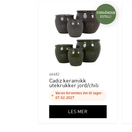
FORHÅNDSB
ESTILL!
46482
Cadiz keramikk
utekrukker jord/chili
Varen forventes inn til lager:
07.02.2027
LES MER