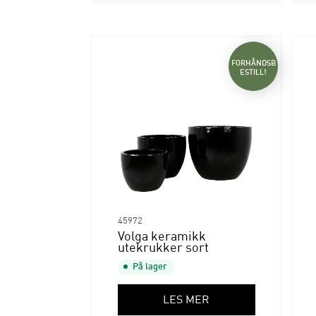
FORHÅNDSB
ESTILL!
45972
Volga keramikk
utekrukker sort
På lager
LES MER