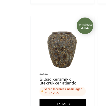
FORHÅNDSB
ESTILL!
46446
Bilbao keramikk
utekrukker atlantic
Varen forventes inn til lager:
21.02.2027
LES MER