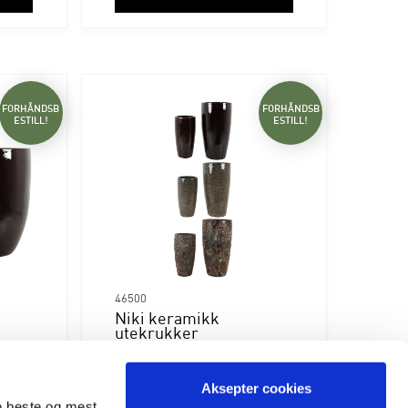
FORHÅNDSB
FORHÅNDSB
ESTILL!
ESTILL!
46500
Niki keramikk
utekrukker
chili/jord/atlantic
ager:
Varen forventes inn til lager:
07.02.2027
Aksepter cookies
de beste og mest