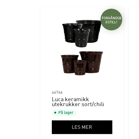
FORHÅNDSB
ESTILL!
46766
Luca keramikk
utekrukker sort/chili
På lager
LES MER