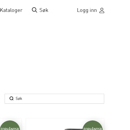
Kataloger
Søk
Logg inn
FORHÅNDSB
FORHÅNDSB