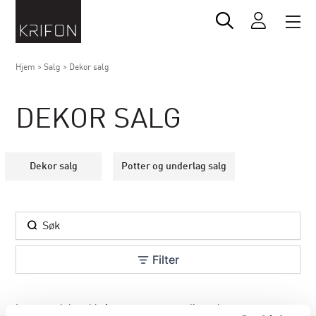
Hjem
>
Salg
>
Dekor salg
DEKOR SALG
Dekor salg
Potter og underlag salg
Filter
Ingen produkter ble funnet som passer dine valg.