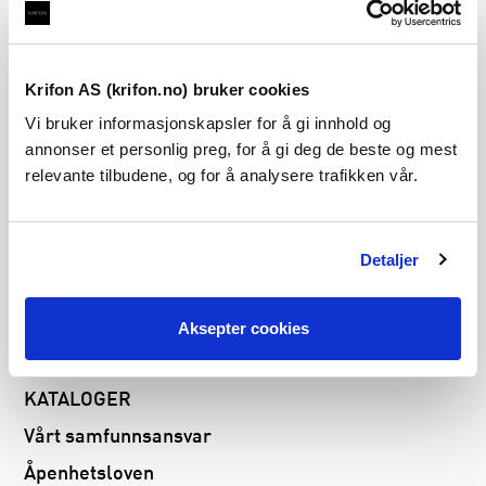
Følg oss på
Krifon AS (krifon.no) bruker cookies
Vi bruker informasjonskapsler for å gi innhold og
Krifon AS
annonser et personlig preg, for å gi deg de beste og mest
Borgeskogen 43A
relevante tilbudene, og for å analysere trafikken vår.
3160 Stokke
Norge
Detaljer
t:
33 30 44 00
send e-post
Aksepter cookies
KATALOGER
Vårt samfunnsansvar
Åpenhetsloven