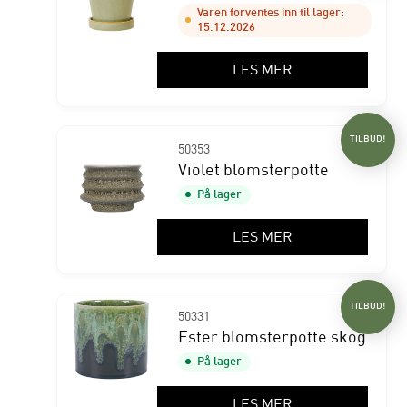
Varen forventes inn til lager:
15.12.2026
LES MER
TILBUD!
50353
Violet blomsterpotte
På lager
LES MER
TILBUD!
50331
Ester blomsterpotte skog
På lager
LES MER