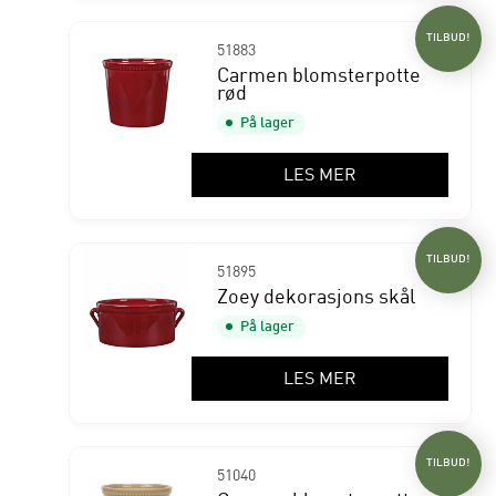
TILBUD!
51883
Carmen blomsterpotte
rød
På lager
LES MER
TILBUD!
51895
Zoey dekorasjons skål
På lager
LES MER
TILBUD!
51040