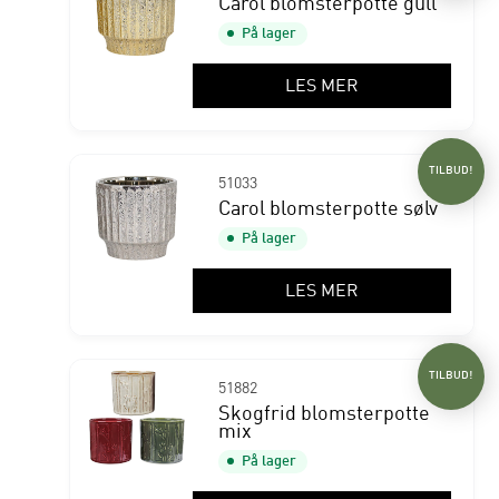
Carol blomsterpotte gull
På lager
LES MER
TILBUD!
51033
Carol blomsterpotte sølv
På lager
LES MER
TILBUD!
51882
Skogfrid blomsterpotte
mix
På lager