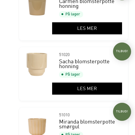
Carmen blomsterpotte
honning
På lager
LES MER
TILBUD!
51020
Sacha blomsterpotte
honning
På lager
LES MER
TILBUD!
51010
Miranda blomsterpotte
smørgul
På lager