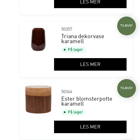
LES MER
TILBUD!
50357
Triana dekorvase
karamell
På lager
LES MER
TILBUD!
50346
Ester blomsterpotte
karamell
På lager
LES MER