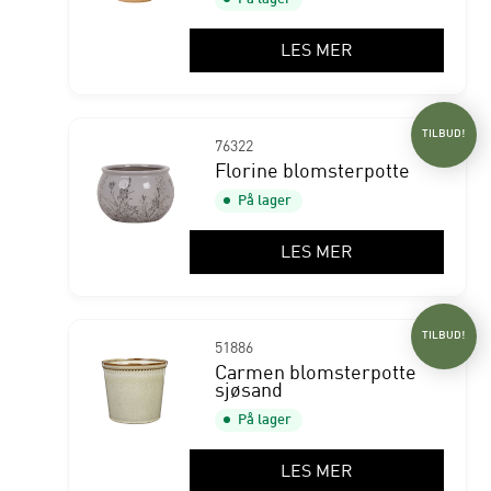
LES MER
TILBUD!
76322
Florine blomsterpotte
På lager
LES MER
TILBUD!
51886
Carmen blomsterpotte
sjøsand
På lager
LES MER