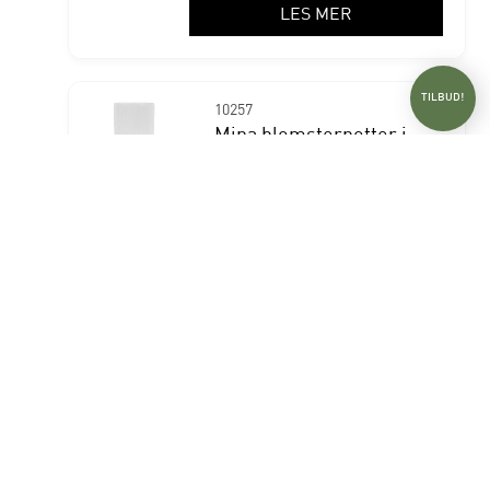
LES MER
TILBUD!
10257
Mina blomsterpotter i
ulike farger
På lager
LES MER
TILBUD!
10270
Step blomsterpotte i ulike
farger
På lager
LES MER