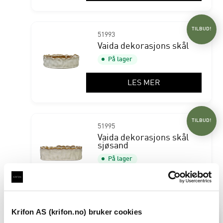
TILBUD!
51993
Vaida dekorasjons skål
På lager
LES MER
TILBUD!
51995
Vaida dekorasjons skål
sjøsand
På lager
LES MER
Krifon AS (krifon.no) bruker cookies
TILBUD!