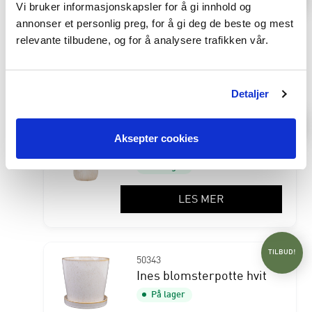
51868
Vi bruker informasjonskapsler for å gi innhold og
Hazel blomstervase
annonser et personlig preg, for å gi deg de beste og mest
På lager
relevante tilbudene, og for å analysere trafikken vår.
LES MER
Detaljer
TILBUD!
76326
Aksepter cookies
Jacinta dekorvase
På lager
LES MER
TILBUD!
50343
Ines blomsterpotte hvit
På lager