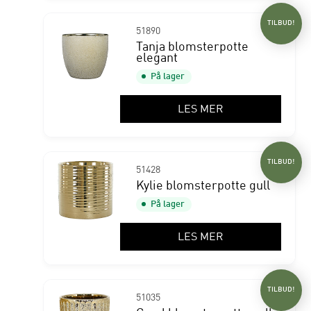
TILBUD!
51890
Tanja blomsterpotte
elegant
På lager
LES MER
TILBUD!
51428
Kylie blomsterpotte gull
På lager
LES MER
TILBUD!
51035