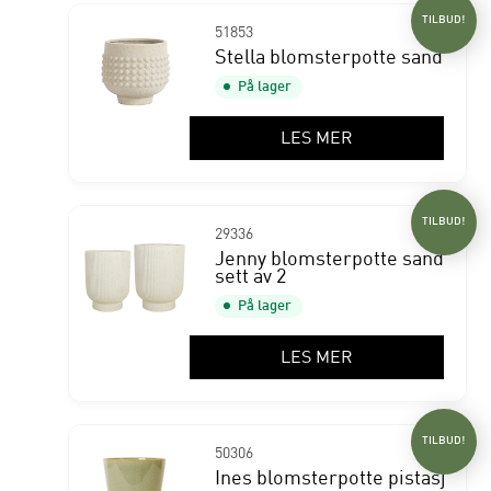
TILBUD!
51853
Stella blomsterpotte sand
På lager
LES MER
TILBUD!
29336
Jenny blomsterpotte sand
sett av 2
På lager
LES MER
TILBUD!
50306
Ines blomsterpotte pistasj