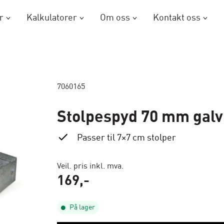
r
Kalkulatorer
Om oss
Kontakt oss
7060165
Stolpespyd 70 mm galv
Passer til 7×7 cm stolper
Veil. pris inkl. mva.
169
,-
På lager