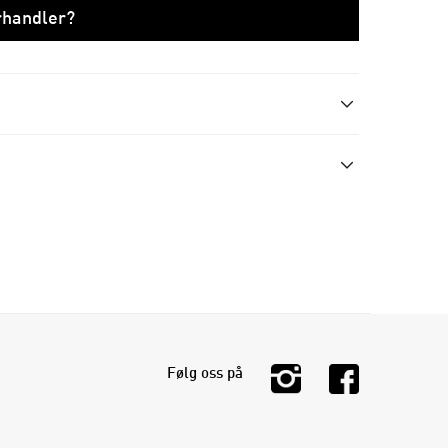
orhandler?
Følg oss på