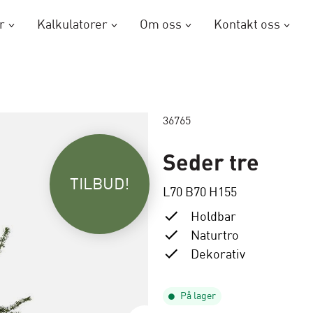
r
Kalkulatorer
Om oss
Kontakt oss
36765
Seder tre
TILBUD!
L70 B70 H155
Holdbar
Naturtro
Dekorativ
På lager