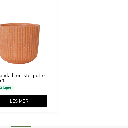
anda blomsterpotte
sh
å lager
LES MER