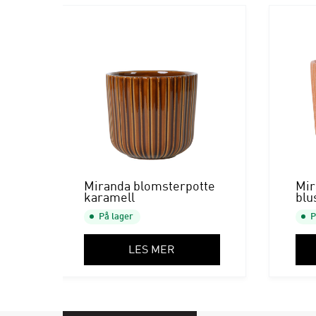
Miranda blomsterpotte
Mir
karamell
blu
På lager
P
LES MER