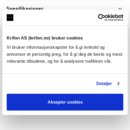
Spesifikasjoner
Følg oss på
Krifon AS (krifon.no) bruker cookies
Vi bruker informasjonskapsler for å gi innhold og
annonser et personlig preg, for å gi deg de beste og mest
relevante tilbudene, og for å analysere trafikken vår.
Krifon AS
Borgeskogen 43A
3160 Stokke
Detaljer
Norge
t:
33 30 44 00
Aksepter cookies
send e-post