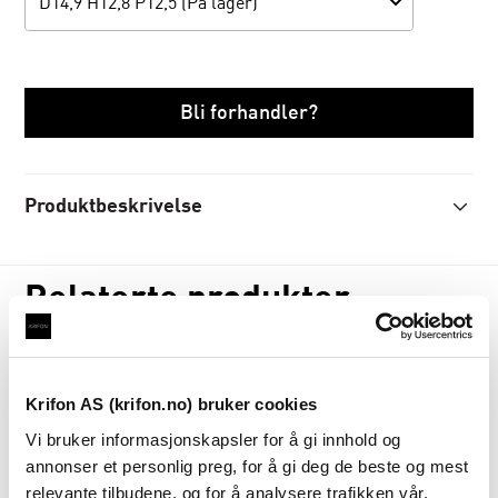
D14,9 H12,8 P12,5 (På lager)
Bli forhandler?
Produktbeskrivelse
Relaterte produkter
TILBUD!
Estrella
blomsterpotte
Krifon AS (krifon.no) bruker cookies
karamell
Vi bruker informasjonskapsler for å gi innhold og
På lager
annonser et personlig preg, for å gi deg de beste og mest
relevante tilbudene, og for å analysere trafikken vår.