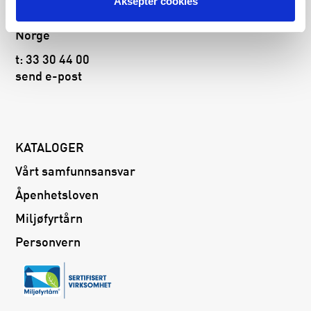
Borgeskogen 43A
Aksepter cookies
3160 Stokke
Norge
t:
33 30 44 00
send e-post
KATALOGER
Vårt samfunnsansvar
Åpenhetsloven
Miljøfyrtårn
Personvern