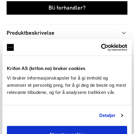
Bli forhandler?
Produktbeskrivelse
Spesifikasjoner
Dokumenter
Krifon AS (krifon.no) bruker cookies
Vi bruker informasjonskapsler for å gi innhold og
annonser et personlig preg, for å gi deg de beste og mest
relevante tilbudene, og for å analysere trafikken vår.
Følg oss på
Detaljer
Krifon AS