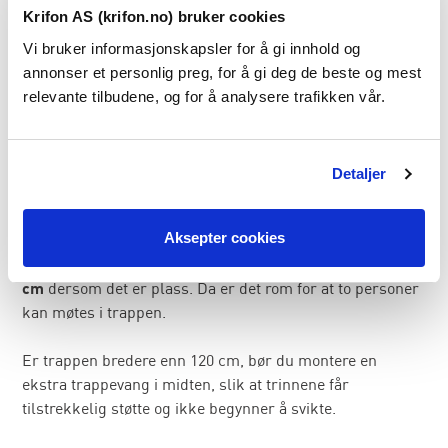
Krifon AS (krifon.no) bruker cookies
Se våre produkter til trapp her
Vi bruker informasjonskapsler for å gi innhold og
annonser et personlig preg, for å gi deg de beste og mest
3. Velg riktig bredde og
relevante tilbudene, og for å analysere trafikken vår.
støtte
Detaljer
Når du bygger trapp utendørs, er bredden også viktig. En
smal trapp kan føles trang og upraktisk, spesielt ved
Aksepter cookies
inngangspartiet.
Vi anbefaler en bredde på minst 100 cm – gjerne 120
cm
dersom det er plass. Da er det rom for at to personer
kan møtes i trappen.
Er trappen bredere enn 120 cm, bør du montere en
ekstra trappevang i midten, slik at trinnene får
tilstrekkelig støtte og ikke begynner å svikte.