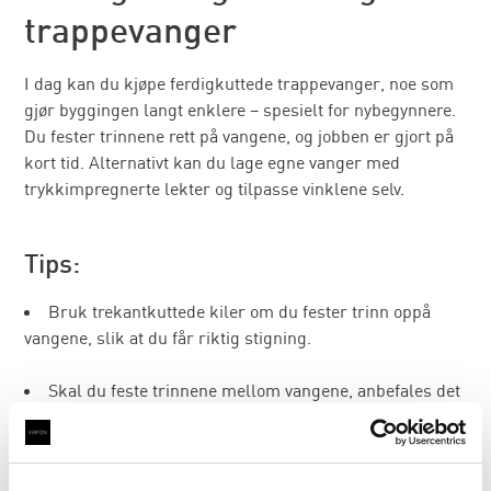
trappevanger
I dag kan du kjøpe ferdigkuttede trappevanger, noe som
gjør byggingen langt enklere – spesielt for nybegynnere.
Du fester trinnene rett på vangene, og jobben er gjort på
kort tid. Alternativt kan du lage egne vanger med
trykkimpregnerte lekter og tilpasse vinklene selv.
Tips:
Bruk trekantkuttede kiler om du fester trinn oppå
vangene, slik at du får riktig stigning.
Skal du feste trinnene mellom vangene, anbefales det
å montere en ekstra støtte under hvert trinn for å hindre
slark over tid.