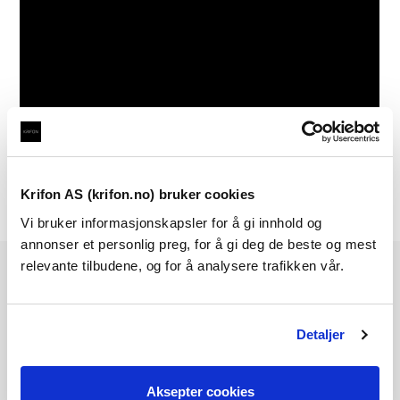
Krifon AS (krifon.no) bruker cookies
Vi bruker informasjonskapsler for å gi innhold og
annonser et personlig preg, for å gi deg de beste og mest
relevante tilbudene, og for å analysere trafikken vår.
Følg oss på
Detaljer
Krifon AS
Borgeskogen 43A
Aksepter cookies