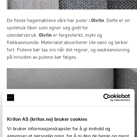
De fleste hagemøblene våre har puter i
Olefin
. Dette er en
syntetisk fiber som egner seg godt for
utendørsbruk.
Olefin
er fargesterkt, mykt og
flekkavvisende. Materialet absorberer lite vann og tørker
fort. Putene bør tas inn når det regner, og vaskeanvisning
på innsiden av putene bør følges.
Krifon AS (krifon.no) bruker cookies
Vi bruker informasjonskapsler for å gi innhold og
annonser et personlig preg, for å gi deg de beste og mest