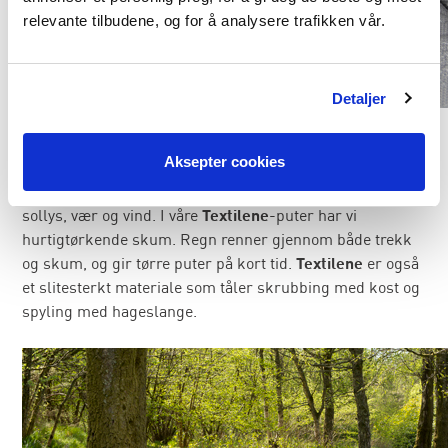
relevante tilbudene, og for å analysere trafikken vår.
Detaljer
Textilene
er et ganske grovt tekstil vevd av PVC-dekkede
Aksepter cookies
polyestertråder, og som har vært i markedet en
stund.
Textilene
er svært værbestandig da det tåler
sollys, vær og vind. I våre
Textilene
-puter har vi
hurtigtørkende skum. Regn renner gjennom både trekk
og skum, og gir tørre puter på kort tid.
Textilene
er også
et slitesterkt materiale som tåler skrubbing med kost og
spyling med hageslange.