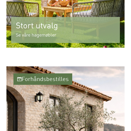
Stort utvalg
Se våre hagemøbler
Forhåndsbestilles