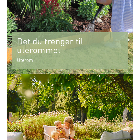
Det du trenger til
uterommet
Uterom