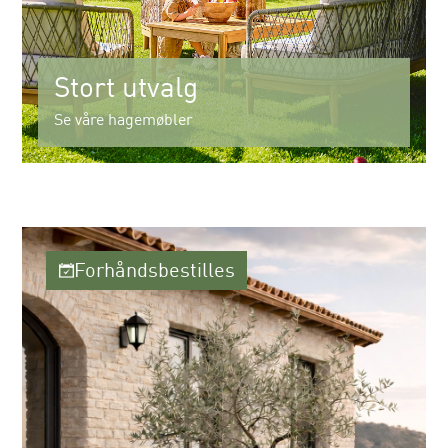
Stort utvalg
Se våre hagemøbler
Forhåndsbestilles