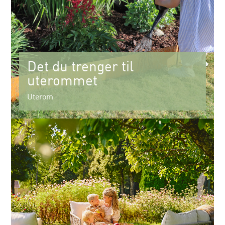
Det du trenger til
uterommet
Uterom