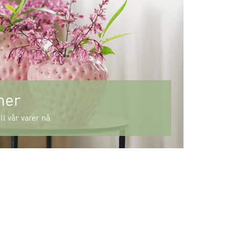
mer
ll vår varer nå