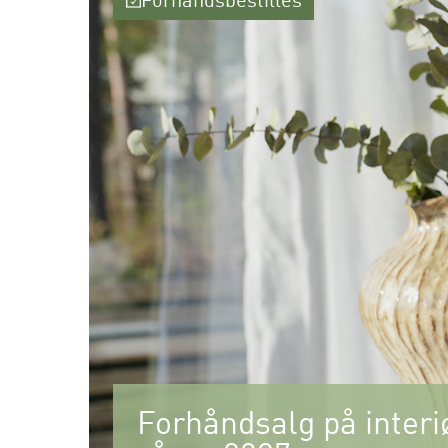
Forhåndsbestilles
Forhåndsalg på interiø