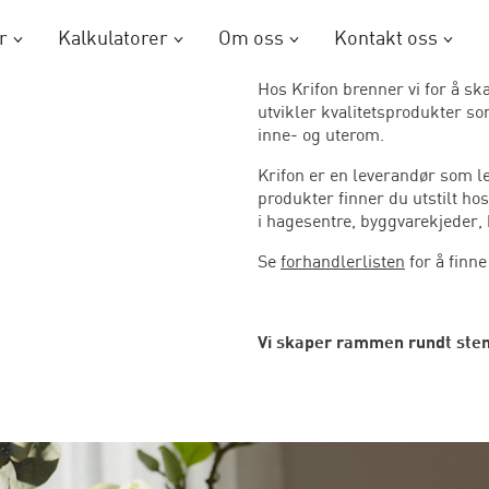
r
Kalkulatorer
Om oss
Kontakt oss
Hos Krifon brenner vi for å s
utvikler kvalitetsprodukter s
inne- og uterom.
Krifon er en leverandør som le
produkter finner du utstilt ho
i hagesentre, byggvarekjeder, 
Se
forhandlerlisten
for å finn
Vi skaper rammen rundt ste