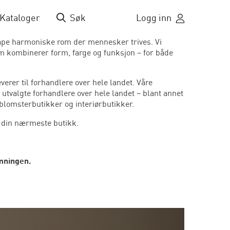
Kataloger
Søk
Logg inn
kape harmoniske rom der mennesker trives. Vi
om kombinerer form, farge og funksjon – for både
verer til forhandlere over hele landet. Våre
s utvalgte forhandlere over hele landet – blant annet
blomsterbutikker og interiørbutikker.
e din nærmeste butikk.
mningen.