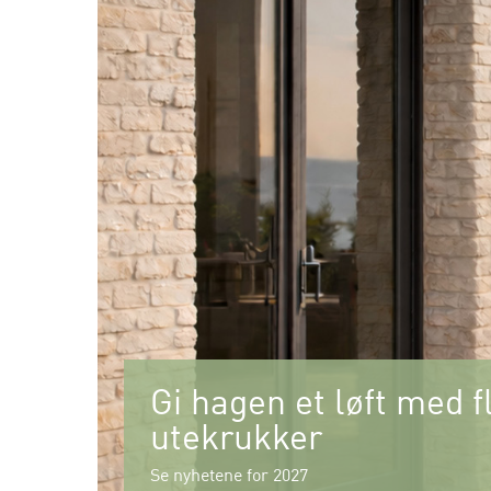
Gi hagen et løft med f
utekrukker
Se nyhetene for 2027