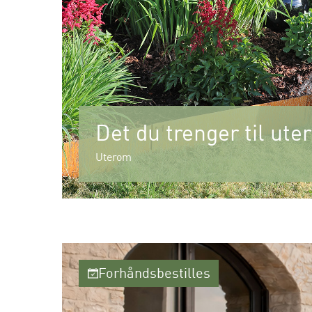
Det du trenger til ut
Uterom
Forhåndsbestilles