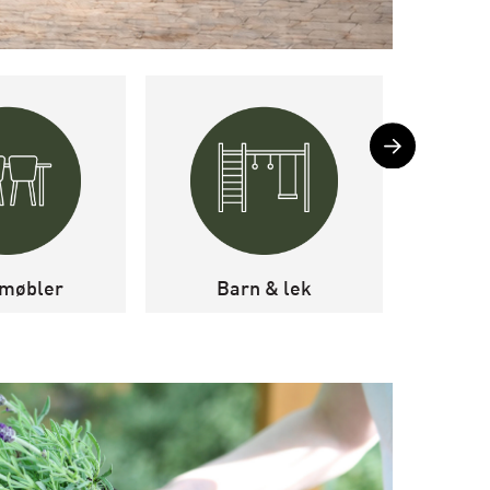
møbler
Barn & lek
Levegg