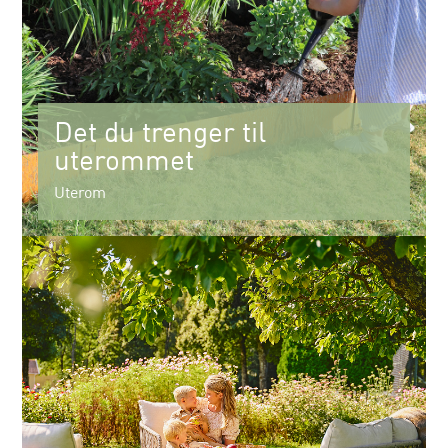
Det du trenger til
uterommet
Uterom