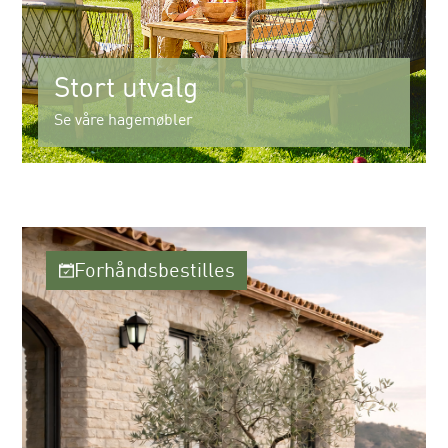
Stort utvalg
Se våre hagemøbler
Forhåndsbestilles