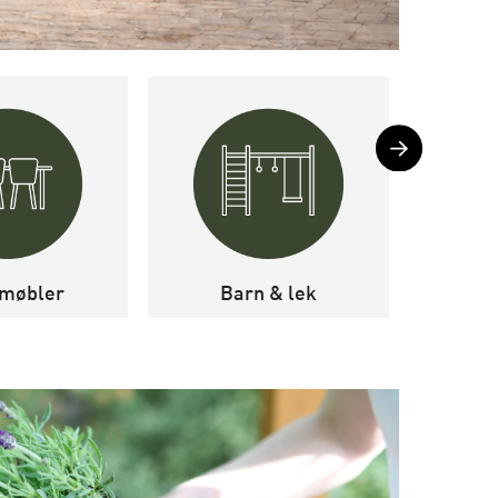
møbler
Barn & lek
Levegg