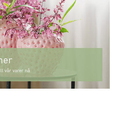
mer
ll vår varer nå