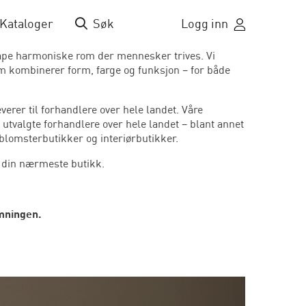
Kataloger
Søk
Logg inn
kape harmoniske rom der mennesker trives. Vi
om kombinerer form, farge og funksjon – for både
verer til forhandlere over hele landet. Våre
s utvalgte forhandlere over hele landet – blant annet
blomsterbutikker og interiørbutikker.
e din nærmeste butikk.
mningen.