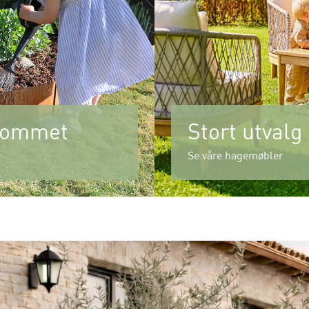
erommet
Stort utvalg
Se våre hagemøbler