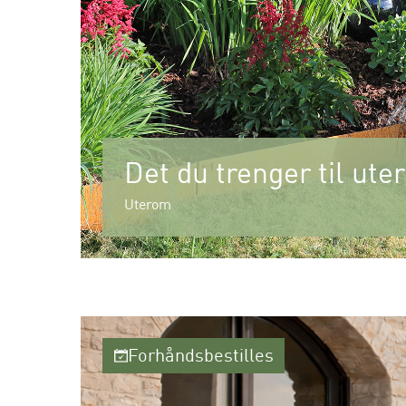
Det du trenger til ut
Uterom
Forhåndsbestilles