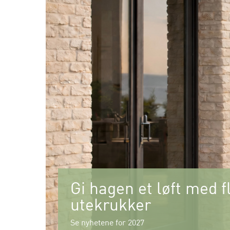
Gi hagen et løft med f
utekrukker
Se nyhetene for 2027