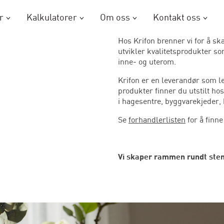
r
Kalkulatorer
Om oss
Kontakt oss
Hos Krifon brenner vi for å s
utvikler kvalitetsprodukter s
inne- og uterom.
Krifon er en leverandør som le
produkter finner du utstilt ho
i hagesentre, byggvarekjeder, 
Se
forhandlerlisten
for å finn
Vi skaper rammen rundt ste