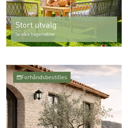
Stort utvalg
Se våre hagemøbler
Forhåndsbestilles