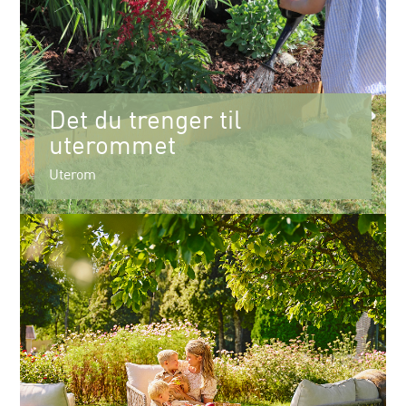
Det du trenger til
uterommet
Uterom