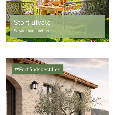
Stort utvalg
Se våre hagemøbler
Forhåndsbestilles