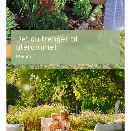
Det du trenger til
uterommet
Uterom