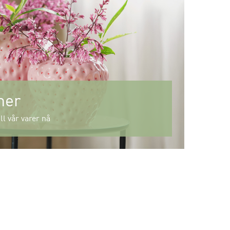
mer
ll vår varer nå