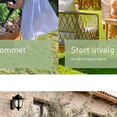
erommet
Stort utvalg
Se våre hagemøbler