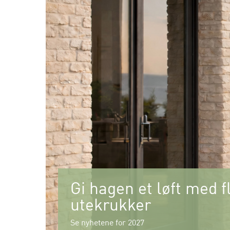
Gi hagen et løft med f
utekrukker
Se nyhetene for 2027