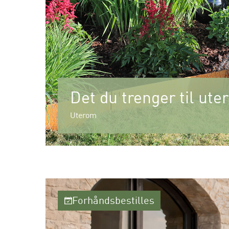
Det du trenger til ut
Uterom
Forhåndsbestilles