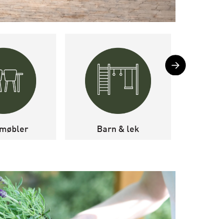
møbler
Barn & lek
Levegg