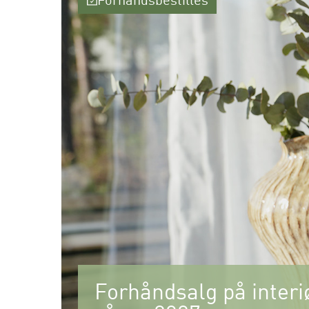
Forhåndsbestilles
Forhåndsalg på interiø