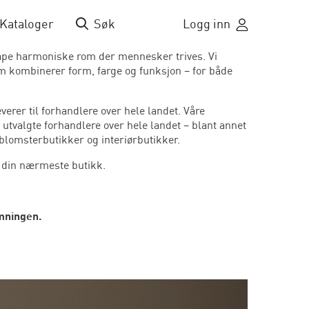
Kataloger
Søk
Logg inn
kape harmoniske rom der mennesker trives. Vi
om kombinerer form, farge og funksjon – for både
verer til forhandlere over hele landet. Våre
s utvalgte forhandlere over hele landet – blant annet
blomsterbutikker og interiørbutikker.
e din nærmeste butikk.
mningen.