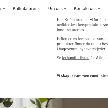
r
Kalkulatorer
Om oss
Kontakt oss
Hos Krifon brenner vi for å s
utvikler kvalitetsprodukter s
inne- og uterom.
Krifon er en leverandør som le
produkter finner du utstilt ho
i hagesentre, byggvarekjeder, 
Se
forhandlerlisten
for å finn
Vi skaper rammen rundt ste