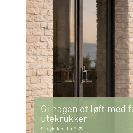
Gi hagen et løft med f
utekrukker
Se nyhetene for 2027