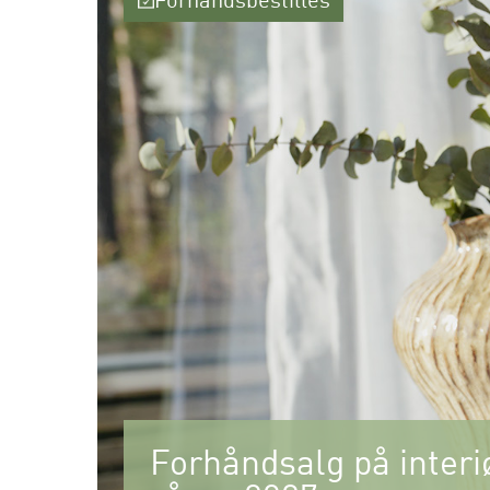
Forhåndsbestilles
Forhåndsalg på interiø