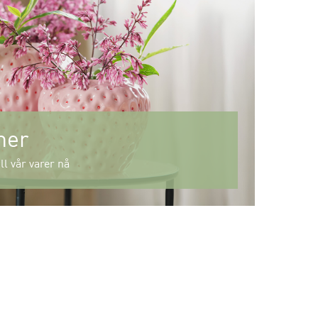
mer
ll vår varer nå