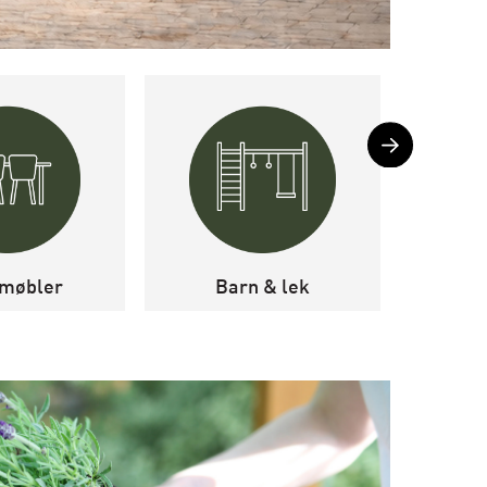
møbler
Barn & lek
Levegg