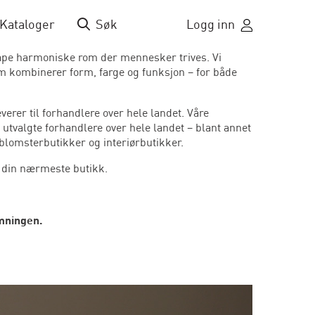
Kataloger
Søk
Logg inn
kape harmoniske rom der mennesker trives. Vi
om kombinerer form, farge og funksjon – for både
verer til forhandlere over hele landet. Våre
s utvalgte forhandlere over hele landet – blant annet
blomsterbutikker og interiørbutikker.
e din nærmeste butikk.
mningen.