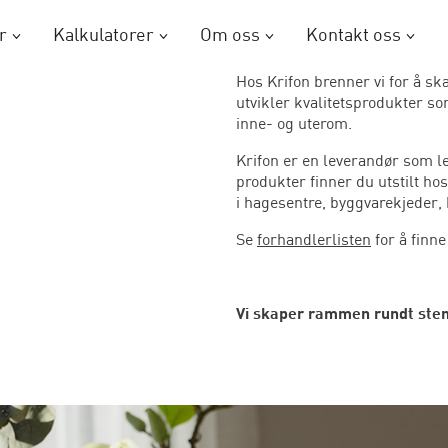
r
Kalkulatorer
Om oss
Kontakt oss
Hos Krifon brenner vi for å s
utvikler kvalitetsprodukter s
inne- og uterom.
Krifon er en leverandør som le
produkter finner du utstilt ho
i hagesentre, byggvarekjeder, 
Se
forhandlerlisten
for å finn
Vi skaper rammen rundt ste