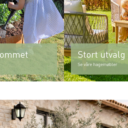
erommet
Stort utvalg
Se våre hagemøbler