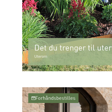
Det du trenger til ut
Uterom
Forhåndsbestilles