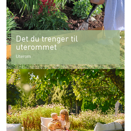
Det du trenger til
uterommet
Uterom