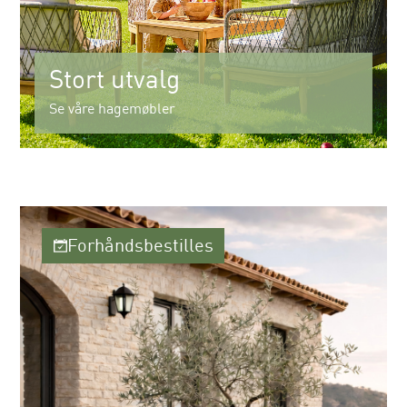
Stort utvalg
Se våre hagemøbler
Forhåndsbestilles